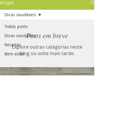
Artigos
Dicas saudáveis
Todos posts
Posts em breve
Dicas saudáveis
Receitas
Explore outras categorias neste
blog ou volte mais tarde.
Bem-estar
Elo Cooperativista Social
União de Cooperativas com projetos
sustentáveis de visão social
Governador Valadares - MG
ecoos@gmail.com